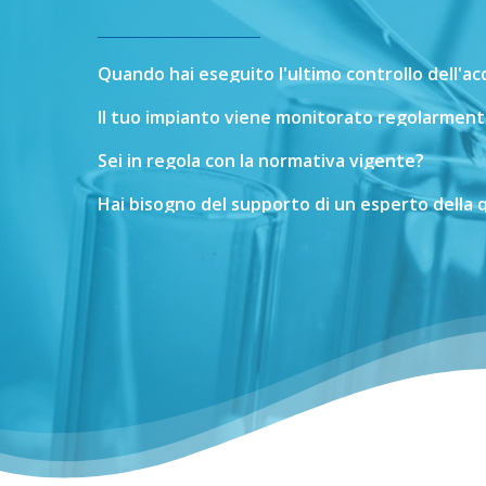
Quando
hai
eseguito
l'ultimo
controllo
dell'a
Il
tuo
impianto
viene
monitorato
regolarment
Sei
in
regola
con
la
normativa
vigente?
Hai
bisogno
del
supporto
di
un
esperto
della
q