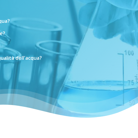
cqua?
e?
ualità
dell'acqua?