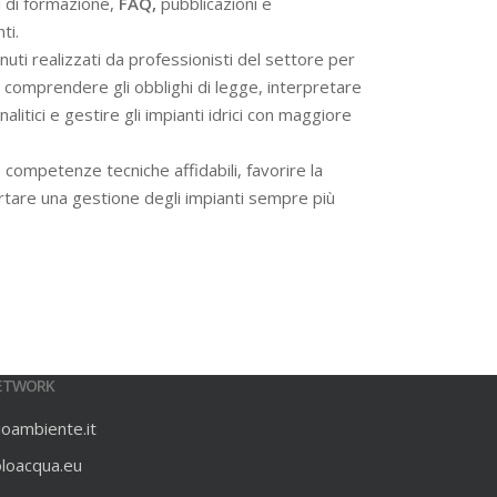
i di formazione,
FAQ,
pubblicazioni e
ti.
ti realizzati da professionisti del settore per
 a comprendere gli obblighi di legge, interpretare
alitici e gestire gli impianti idrici con maggiore
 competenze tecniche affidabili, favorire la
rtare una gestione degli impianti sempre più
ETWORK
ioambiente.it
oloacqua.eu