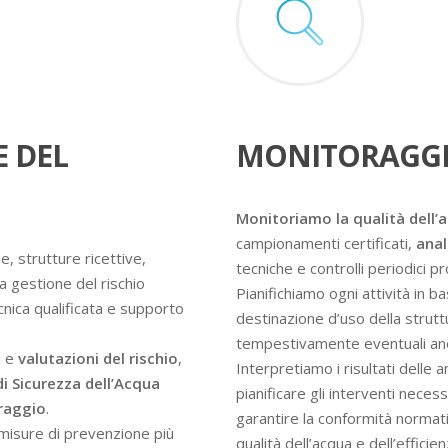
E DEL
MONITORAGGI
Monitoriamo la qualità dell’
campionamenti certificati,
anal
e, strutture ricettive,
tecniche e controlli periodici 
a gestione del rischio
Pianifichiamo ogni attività in ba
ecnica qualificata e supporto
destinazione d’uso della struttur
tempestivamente eventuali an
i e
valutazioni del rischio
,
Interpretiamo i risultati delle 
di Sicurezza dell’Acqua
pianificare gli interventi nece
oraggio
.
garantire la conformità normati
e misure di prevenzione più
qualità dell’acqua e dell’efficie