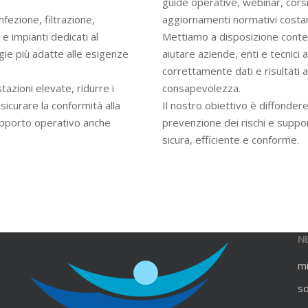
guide operative, webinar, cors
infezione, filtrazione,
aggiornamenti normativi costan
e impianti dedicati al
Mettiamo a disposizione contenu
gie più adatte alle esigenze
aiutare aziende, enti e tecnici
correttamente dati e risultati an
azioni elevate, ridurre i
consapevolezza.
ssicurare la conformità alla
Il nostro obiettivo è diffondere
upporto operativo anche
prevenzione dei rischi e suppo
sicura, efficiente e conforme.
N
m
s