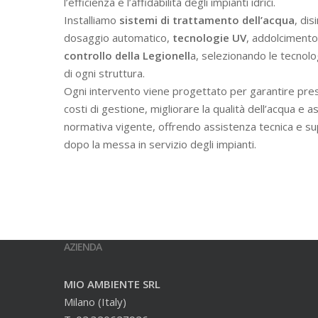
l’efficienza e l’affidabilità degli impianti idrici.
Installiamo
sistemi di trattamento dell’acqua
, dis
dosaggio automatico,
tecnologie UV
, addolcimento 
controllo della Legionell
a, selezionando le tecnolo
di ogni struttura.
Ogni intervento viene progettato per garantire prest
costi di gestione, migliorare la qualità dell’acqua e a
normativa vigente, offrendo assistenza tecnica e s
dopo la messa in servizio degli impianti.
AZIENDA
MIO AMBIENTE SRL
Milano (Italy)