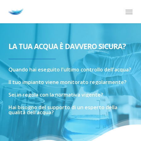
Skip
Menu
to
main
content
LA TUA ACQUA È DAVVERO SICURA?
Quando
hai
eseguito
l'ultimo
controllo
dell'acqua?
Il
tuo
impianto
viene
monitorato
regolarmente?
Sei
in
regola
con
la
normativa
vigente?
Hai
bisogno
del
supporto
di
un
esperto
della
qualità
dell'acqua?