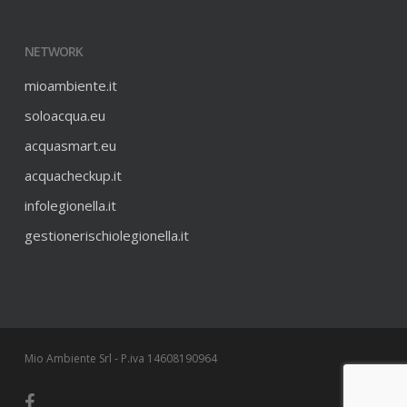
NETWORK
mioambiente.it
soloacqua.eu
acquasmart.eu
acquacheckup.it
infolegionella.it
gestionerischiolegionella.it
Mio Ambiente Srl - P.iva 14608190964
facebook