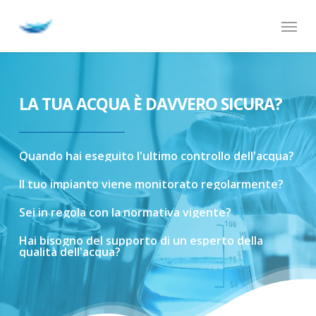
Skip
Menu
to
main
content
LA TUA ACQUA È DAVVERO SICURA?
Quando
hai
eseguito
l'ultimo
controllo
dell'acqua?
Il
tuo
impianto
viene
monitorato
regolarmente?
Sei
in
regola
con
la
normativa
vigente?
Hai
bisogno
del
supporto
di
un
esperto
della
qualità
dell'acqua?