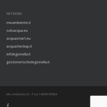
NETWORK
mioambiente.it
soloacqua.eu
acquasmart.eu
acquacheckup.it
infolegionella.it
gestionerischiolegionella.it
Mio Ambiente Srl - P.iva 14608190964
facebook