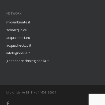
NETWORK
mioambiente.it
soloacqua.eu
acquasmart.eu
acquacheckup.it
infolegionella.it
gestionerischiolegionella.it
Mio Ambiente Srl - P.iva 14608190964
facebook