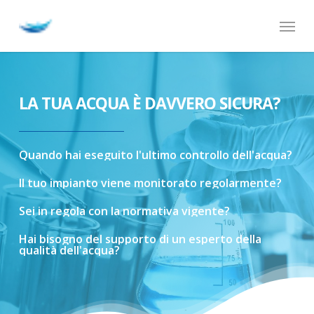
Skip
Menu
to
main
content
LA TUA ACQUA È DAVVERO SICURA?
Quando
hai
eseguito
l'ultimo
controllo
dell'acqua?
Il
tuo
impianto
viene
monitorato
regolarmente?
Sei
in
regola
con
la
normativa
vigente?
Hai
bisogno
del
supporto
di
un
esperto
della
qualità
dell'acqua?