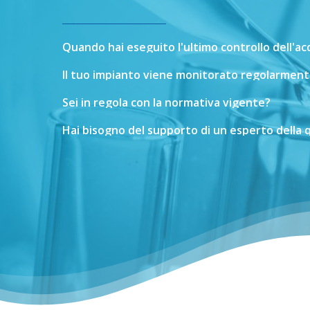
Quando
hai
eseguito
l'ultimo
controllo
dell'a
Il
tuo
impianto
viene
monitorato
regolarment
Sei
in
regola
con
la
normativa
vigente?
Hai
bisogno
del
supporto
di
un
esperto
della
q