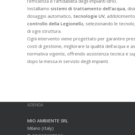
l’efficienza e l’affidabilità degli impianti idrici.
Installiamo
sistemi di trattamento dell’acqua
, dis
dosaggio automatico,
tecnologie UV
, addolcimento 
controllo della Legionell
a, selezionando le tecnolo
di ogni struttura.
Ogni intervento viene progettato per garantire prest
costi di gestione, migliorare la qualità dell’acqua e a
normativa vigente, offrendo assistenza tecnica e s
dopo la messa in servizio degli impianti.
AZIENDA
MIO AMBIENTE SRL
Milano (Italy)