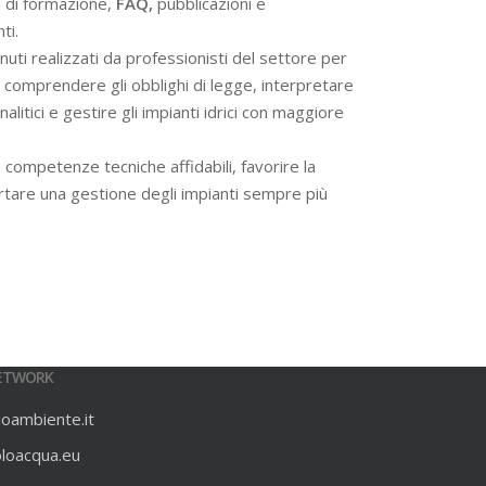
i di formazione,
FAQ,
pubblicazioni e
ti.
ti realizzati da professionisti del settore per
 a comprendere gli obblighi di legge, interpretare
alitici e gestire gli impianti idrici con maggiore
 competenze tecniche affidabili, favorire la
rtare una gestione degli impianti sempre più
ETWORK
ioambiente.it
oloacqua.eu