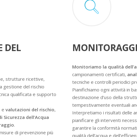
E DEL
MONITORAGGI
Monitoriamo la qualità dell’
campionamenti certificati,
anal
e, strutture ricettive,
tecniche e controlli periodici 
a gestione del rischio
Pianifichiamo ogni attività in ba
ecnica qualificata e supporto
destinazione d’uso della struttur
tempestivamente eventuali an
i e
valutazioni del rischio
,
Interpretiamo i risultati delle 
di Sicurezza dell’Acqua
pianificare gli interventi nece
oraggio
.
garantire la conformità normati
e misure di prevenzione più
qualità dell’acqua e dell’efficie