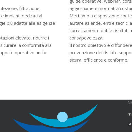
guide operative, webinar, cors
infezione, filtrazione,
aggiornamenti normativi costan
e impianti dedicati al
Mettiamo a disposizione contenu
gie più adatte alle esigenze
aiutare aziende, enti e tecnici
correttamente dati e risultati an
azioni elevate, ridurre i
consapevolezza.
ssicurare la conformità alla
Il nostro obiettivo è diffondere
upporto operativo anche
prevenzione dei rischi e suppo
sicura, efficiente e conforme.
N
m
s