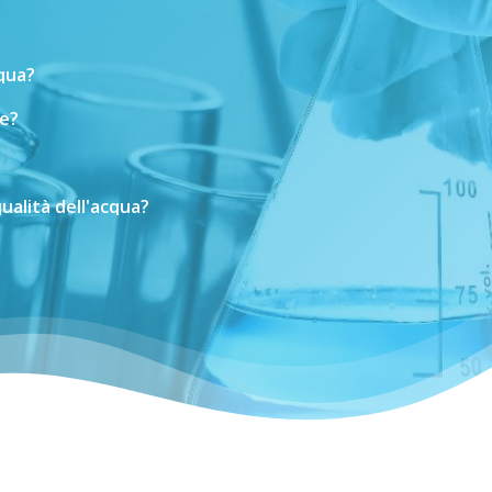
cqua?
e?
ualità
dell'acqua?