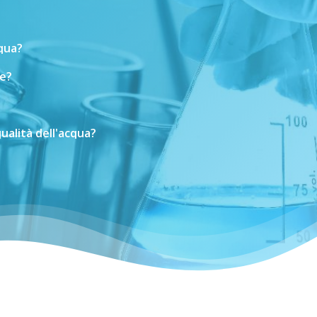
cqua?
e?
ualità
dell'acqua?