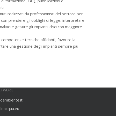
i di formazione,
FAQ,
pubblicazioni e
ti.
ti realizzati da professionisti del settore per
 a comprendere gli obblighi di legge, interpretare
alitici e gestire gli impianti idrici con maggiore
 competenze tecniche affidabili, favorire la
rtare una gestione degli impianti sempre più
ETWORK
ioambiente.it
oloacqua.eu