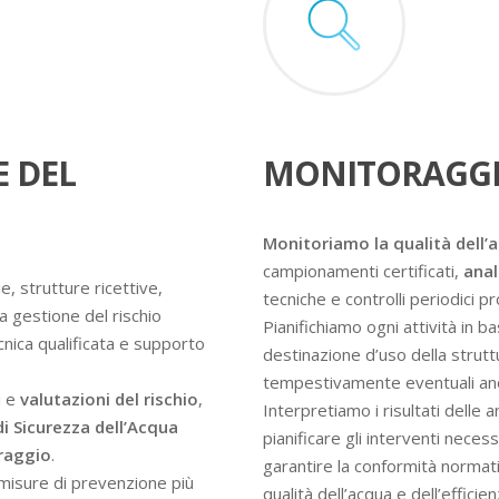
E DEL
MONITORAGGI
Monitoriamo la qualità dell’
campionamenti certificati,
anal
e, strutture ricettive,
tecniche e controlli periodici 
a gestione del rischio
Pianifichiamo ogni attività in ba
ecnica qualificata e supporto
destinazione d’uso della struttur
tempestivamente eventuali an
i e
valutazioni del rischio
,
Interpretiamo i risultati delle 
di Sicurezza dell’Acqua
pianificare gli interventi nece
oraggio
.
garantire la conformità normati
e misure di prevenzione più
qualità dell’acqua e dell’efficie