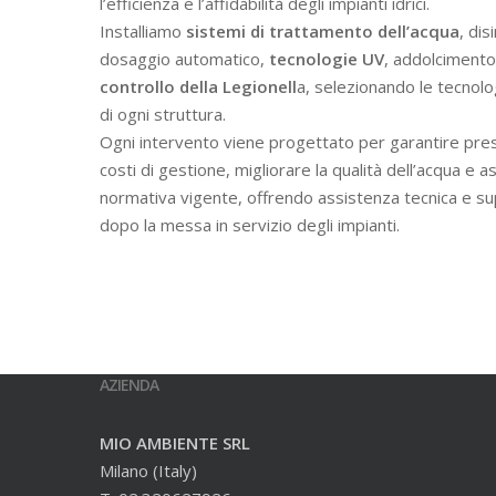
l’efficienza e l’affidabilità degli impianti idrici.
Installiamo
sistemi di trattamento dell’acqua
, dis
dosaggio automatico,
tecnologie UV
, addolcimento 
controllo della Legionell
a, selezionando le tecnolo
di ogni struttura.
Ogni intervento viene progettato per garantire prest
costi di gestione, migliorare la qualità dell’acqua e a
normativa vigente, offrendo assistenza tecnica e s
dopo la messa in servizio degli impianti.
AZIENDA
MIO AMBIENTE SRL
Milano (Italy)