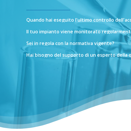
Quando
hai
eseguito
l'ultimo
controllo
dell'a
Il
tuo
impianto
viene
monitorato
regolarment
Sei
in
regola
con
la
normativa
vigente?
Hai
bisogno
del
supporto
di
un
esperto
della
q