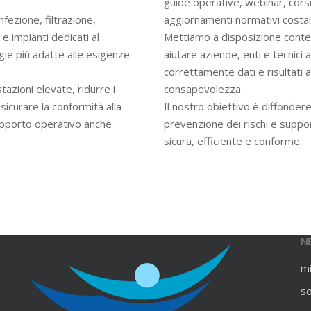
guide operative, webinar, cors
infezione, filtrazione,
aggiornamenti normativi costan
e impianti dedicati al
Mettiamo a disposizione contenu
gie più adatte alle esigenze
aiutare aziende, enti e tecnici
correttamente dati e risultati an
azioni elevate, ridurre i
consapevolezza.
ssicurare la conformità alla
Il nostro obiettivo è diffondere
upporto operativo anche
prevenzione dei rischi e suppo
sicura, efficiente e conforme.
N
m
s