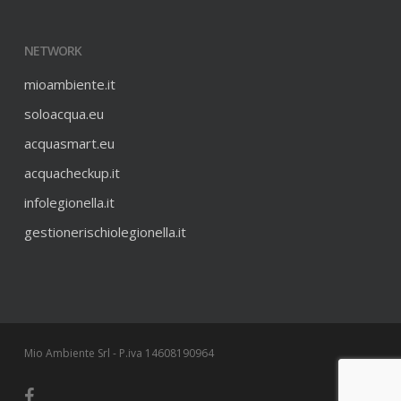
NETWORK
mioambiente.it
soloacqua.eu
acquasmart.eu
acquacheckup.it
infolegionella.it
gestionerischiolegionella.it
Mio Ambiente Srl - P.iva 14608190964
facebook