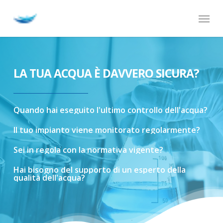
Skip
Menu
to
main
content
LA TUA ACQUA È DAVVERO SICURA?
Quando
hai
eseguito
l'ultimo
controllo
dell'acqua?
Il
tuo
impianto
viene
monitorato
regolarmente?
Sei
in
regola
con
la
normativa
vigente?
Hai
bisogno
del
supporto
di
un
esperto
della
qualità
dell'acqua?