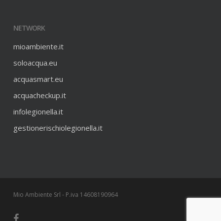
NETWORK
mioambiente.it
soloacqua.eu
acquasmart.eu
acquacheckup.it
infolegionella.it
gestionerischiolegionella.it
Mio Ambiente Srl - P.iva 14608190964
facebook