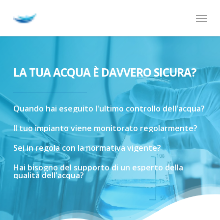
Skip
Menu
to
main
content
LA TUA ACQUA È DAVVERO SICURA?
Quando
hai
eseguito
l'ultimo
controllo
dell'acqua?
Il
tuo
impianto
viene
monitorato
regolarmente?
Sei
in
regola
con
la
normativa
vigente?
Hai
bisogno
del
supporto
di
un
esperto
della
qualità
dell'acqua?