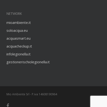
NETWORK
mioambiente.it
soloacqua.eu
acquasmart.eu
acquacheckup.it
infolegionella.it
gestionerischiolegionella.it
Mio Ambiente Srl - P.iva 14608190964
facebook