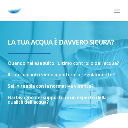
Skip
Menu
to
main
content
LA TUA ACQUA È DAVVERO SICURA?
Quando
hai
eseguito
l'ultimo
controllo
dell'acqua?
Il
tuo
impianto
viene
monitorato
regolarmente?
Sei
in
regola
con
la
normativa
vigente?
Hai
bisogno
del
supporto
di
un
esperto
della
qualità
dell'acqua?