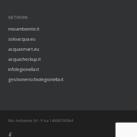
NETWORK
mioambiente.it
soloacqua.eu
acquasmart.eu
acquacheckup.it
infolegionella.it
gestionerischiolegionella.it
Mio Ambiente Srl - P.iva 14608190964
facebook