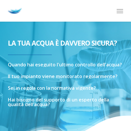
Skip
Menu
to
main
content
LA TUA ACQUA È DAVVERO SICURA?
Quando
hai
eseguito
l'ultimo
controllo
dell'acqua?
Il
tuo
impianto
viene
monitorato
regolarmente?
Sei
in
regola
con
la
normativa
vigente?
Hai
bisogno
del
supporto
di
un
esperto
della
qualità
dell'acqua?