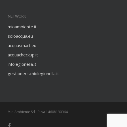
NETWORK
mioambiente.it
soloacqua.eu
acquasmart.eu
acquacheckup.it
infolegionella.it
gestionerischiolegionella.it
Mio Ambiente Srl - P.iva 14608190964
facebook