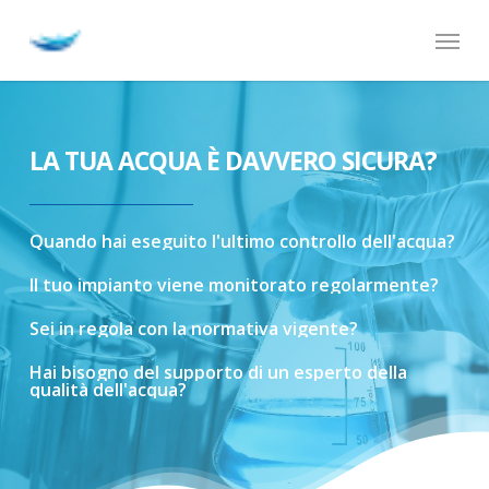
Skip
Menu
to
main
content
LA TUA ACQUA È DAVVERO SICURA?
Quando
hai
eseguito
l'ultimo
controllo
dell'acqua?
Il
tuo
impianto
viene
monitorato
regolarmente?
Sei
in
regola
con
la
normativa
vigente?
Hai
bisogno
del
supporto
di
un
esperto
della
qualità
dell'acqua?