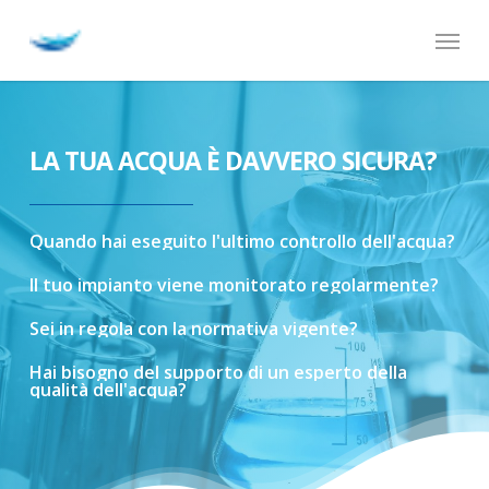
Skip
Menu
to
main
content
LA TUA ACQUA È DAVVERO SICURA?
Quando
hai
eseguito
l'ultimo
controllo
dell'acqua?
Il
tuo
impianto
viene
monitorato
regolarmente?
Sei
in
regola
con
la
normativa
vigente?
Hai
bisogno
del
supporto
di
un
esperto
della
qualità
dell'acqua?