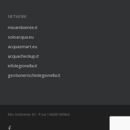
NETWORK
mioambiente.it
soloacqua.eu
acquasmart.eu
acquacheckup.it
infolegionella.it
gestionerischiolegionella.it
Mio Ambiente Srl - P.iva 14608190964
facebook