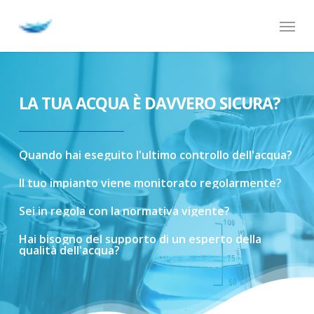
Skip
Menu
to
main
content
LA TUA ACQUA È DAVVERO SICURA?
Quando
hai
eseguito
l'ultimo
controllo
dell'acqua?
Il
tuo
impianto
viene
monitorato
regolarmente?
Sei
in
regola
con
la
normativa
vigente?
Hai
bisogno
del
supporto
di
un
esperto
della
qualità
dell'acqua?