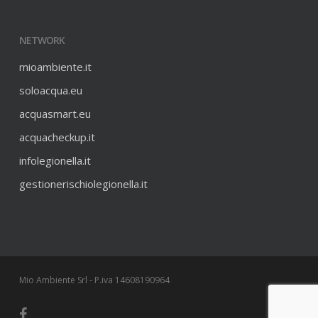
NETWORK
mioambiente.it
soloacqua.eu
acquasmart.eu
acquacheckup.it
infolegionella.it
gestionerischiolegionella.it
Mio Ambiente Srl - P.iva 14608190964
facebook