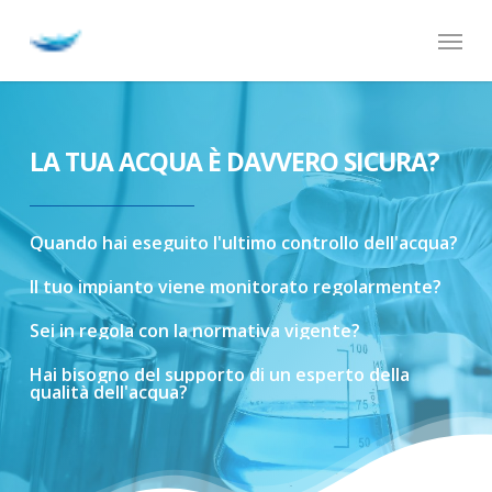
Skip
Menu
to
main
content
LA TUA ACQUA È DAVVERO SICURA?
Quando
hai
eseguito
l'ultimo
controllo
dell'acqua?
Il
tuo
impianto
viene
monitorato
regolarmente?
Sei
in
regola
con
la
normativa
vigente?
Hai
bisogno
del
supporto
di
un
esperto
della
qualità
dell'acqua?