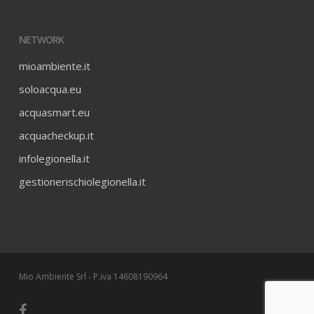
NETWORK
mioambiente.it
soloacqua.eu
acquasmart.eu
acquacheckup.it
infolegionella.it
gestionerischiolegionella.it
Mio Ambiente Srl - P.iva 14608190964
facebook