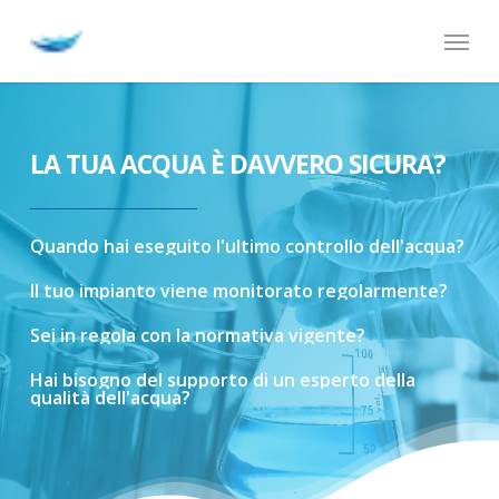
Skip
Menu
to
main
content
LA TUA ACQUA È DAVVERO SICURA?
Quando
hai
eseguito
l'ultimo
controllo
dell'acqua?
Il
tuo
impianto
viene
monitorato
regolarmente?
Sei
in
regola
con
la
normativa
vigente?
Hai
bisogno
del
supporto
di
un
esperto
della
qualità
dell'acqua?