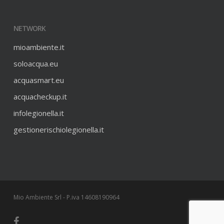
NETWORK
mioambiente.it
soloacqua.eu
acquasmart.eu
acquacheckup.it
infolegionella.it
gestionerischiolegionella.it
Mio Ambiente Srl - P.iva 14608190964
facebook