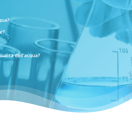
cqua?
e?
ualità
dell'acqua?