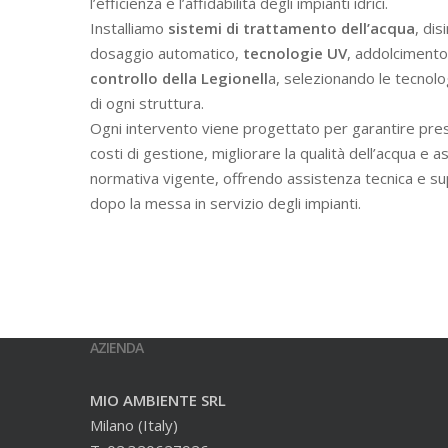
l’efficienza e l’affidabilità degli impianti idrici.
Installiamo
sistemi di trattamento dell’acqua
, dis
dosaggio automatico,
tecnologie UV
, addolcimento 
controllo della Legionell
a, selezionando le tecnolo
di ogni struttura.
Ogni intervento viene progettato per garantire prest
costi di gestione, migliorare la qualità dell’acqua e a
normativa vigente, offrendo assistenza tecnica e s
dopo la messa in servizio degli impianti.
AZIENDA
MIO AMBIENTE SRL
Milano (Italy)