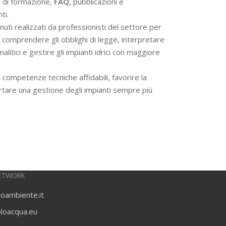
i di formazione,
FAQ,
pubblicazioni e
ti.
ti realizzati da professionisti del settore per
 a comprendere gli obblighi di legge, interpretare
alitici e gestire gli impianti idrici con maggiore
 competenze tecniche affidabili, favorire la
rtare una gestione degli impianti sempre più
ETWORK
ioambiente.it
oloacqua.eu