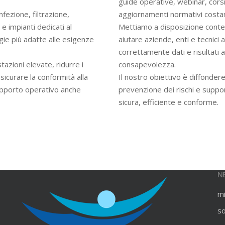
guide operative, webinar, cors
infezione, filtrazione,
aggiornamenti normativi costan
e impianti dedicati al
Mettiamo a disposizione contenu
gie più adatte alle esigenze
aiutare aziende, enti e tecnici
correttamente dati e risultati an
azioni elevate, ridurre i
consapevolezza.
ssicurare la conformità alla
Il nostro obiettivo è diffondere
upporto operativo anche
prevenzione dei rischi e suppo
sicura, efficiente e conforme.
N
m
s