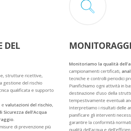
E DEL
MONITORAGGI
Monitoriamo la qualità dell’
campionamenti certificati,
anal
e, strutture ricettive,
tecniche e controlli periodici 
a gestione del rischio
Pianifichiamo ogni attività in ba
ecnica qualificata e supporto
destinazione d’uso della struttur
tempestivamente eventuali an
i e
valutazioni del rischio
,
Interpretiamo i risultati delle 
di Sicurezza dell’Acqua
pianificare gli interventi nece
oraggio
.
garantire la conformità normati
e misure di prevenzione più
qualità dell’acqua e dell’efficie