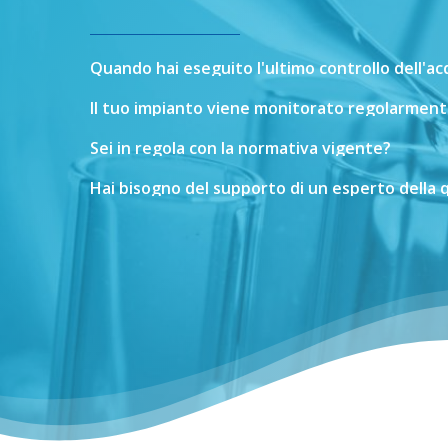
Quando
hai
eseguito
l'ultimo
controllo
dell'a
Il
tuo
impianto
viene
monitorato
regolarment
Sei
in
regola
con
la
normativa
vigente?
Hai
bisogno
del
supporto
di
un
esperto
della
q