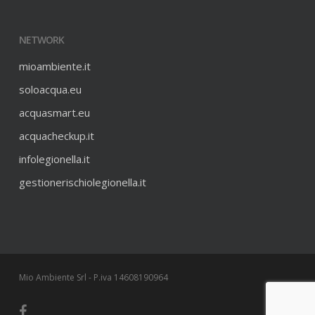
NETWORK
mioambiente.it
soloacqua.eu
acquasmart.eu
acquacheckup.it
infolegionella.it
gestionerischiolegionella.it
Mio Ambiente Srl - P.iva 14608190964
facebook