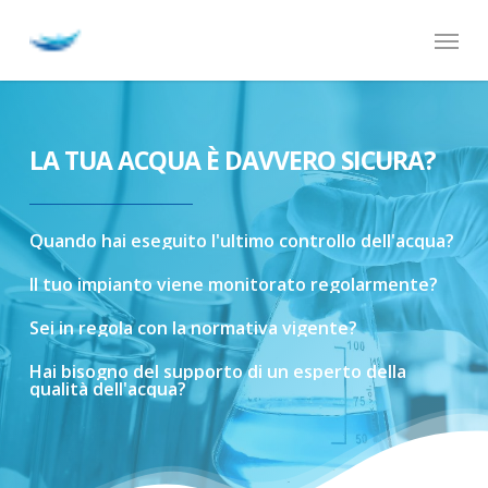
Skip
Menu
to
main
content
LA TUA ACQUA È DAVVERO SICURA?
Quando
hai
eseguito
l'ultimo
controllo
dell'acqua?
Il
tuo
impianto
viene
monitorato
regolarmente?
Sei
in
regola
con
la
normativa
vigente?
Hai
bisogno
del
supporto
di
un
esperto
della
qualità
dell'acqua?