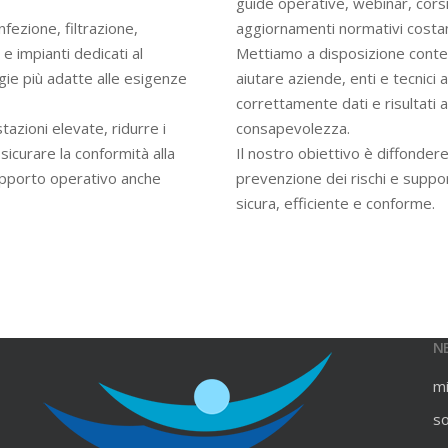
guide operative, webinar, cors
infezione, filtrazione,
aggiornamenti normativi costan
e impianti dedicati al
Mettiamo a disposizione contenu
gie più adatte alle esigenze
aiutare aziende, enti e tecnici
correttamente dati e risultati an
azioni elevate, ridurre i
consapevolezza.
ssicurare la conformità alla
Il nostro obiettivo è diffondere
upporto operativo anche
prevenzione dei rischi e suppo
sicura, efficiente e conforme.
N
m
s