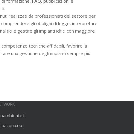
i di formazione,
FAQ,
pubblicazioni e
ti.
ti realizzati da professionisti del settore per
 a comprendere gli obblighi di legge, interpretare
alitici e gestire gli impianti idrici con maggiore
 competenze tecniche affidabili, favorire la
rtare una gestione degli impianti sempre più
ETWORK
ioambiente.it
oloacqua.eu