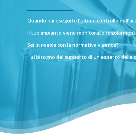
Quando
hai
eseguito
l'ultimo
controllo
dell'a
Il
tuo
impianto
viene
monitorato
regolarment
Sei
in
regola
con
la
normativa
vigente?
Hai
bisogno
del
supporto
di
un
esperto
della
q