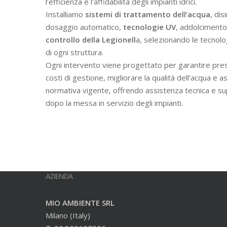
l’efficienza e l’affidabilità degli impianti idrici.
Installiamo
sistemi di trattamento dell’acqua
, dis
dosaggio automatico,
tecnologie UV
, addolcimento 
controllo della Legionell
a, selezionando le tecnolo
di ogni struttura.
Ogni intervento viene progettato per garantire prest
costi di gestione, migliorare la qualità dell’acqua e a
normativa vigente, offrendo assistenza tecnica e s
dopo la messa in servizio degli impianti.
AZIENDA
MIO AMBIENTE SRL
Milano (Italy)