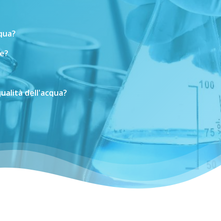
cqua?
e?
ualità
dell'acqua?