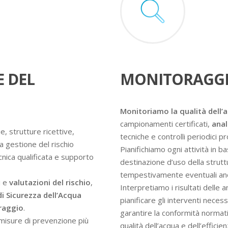
E DEL
MONITORAGGI
Monitoriamo la qualità dell’
campionamenti certificati,
anal
e, strutture ricettive,
tecniche e controlli periodici 
a gestione del rischio
Pianifichiamo ogni attività in ba
ecnica qualificata e supporto
destinazione d’uso della struttur
tempestivamente eventuali an
i e
valutazioni del rischio
,
Interpretiamo i risultati delle 
di Sicurezza dell’Acqua
pianificare gli interventi nece
oraggio
.
garantire la conformità normati
e misure di prevenzione più
qualità dell’acqua e dell’efficie