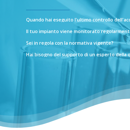
Quando
hai
eseguito
l'ultimo
controllo
dell'a
Il
tuo
impianto
viene
monitorato
regolarment
Sei
in
regola
con
la
normativa
vigente?
Hai
bisogno
del
supporto
di
un
esperto
della
q