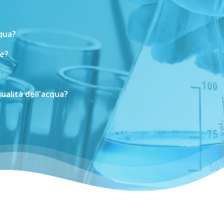
cqua?
e?
ualità
dell'acqua?