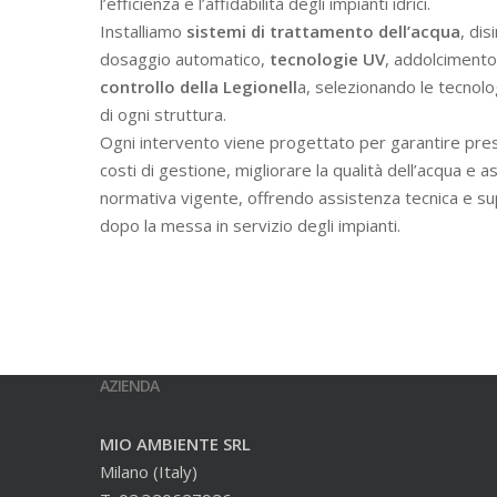
l’efficienza e l’affidabilità degli impianti idrici.
Installiamo
sistemi di trattamento dell’acqua
, dis
dosaggio automatico,
tecnologie UV
, addolcimento 
controllo della Legionell
a, selezionando le tecnolo
di ogni struttura.
Ogni intervento viene progettato per garantire prest
costi di gestione, migliorare la qualità dell’acqua e a
normativa vigente, offrendo assistenza tecnica e s
dopo la messa in servizio degli impianti.
AZIENDA
MIO AMBIENTE SRL
Milano (Italy)