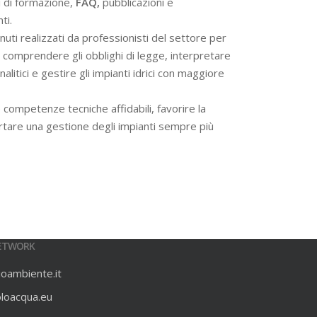
i di formazione,
FAQ,
pubblicazioni e
ti.
ti realizzati da professionisti del settore per
 a comprendere gli obblighi di legge, interpretare
alitici e gestire gli impianti idrici con maggiore
 competenze tecniche affidabili, favorire la
rtare una gestione degli impianti sempre più
ETWORK
ioambiente.it
oloacqua.eu