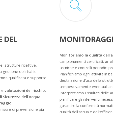
E DEL
MONITORAGGI
Monitoriamo la qualità dell’
campionamenti certificati,
anal
e, strutture ricettive,
tecniche e controlli periodici 
a gestione del rischio
Pianifichiamo ogni attività in ba
ecnica qualificata e supporto
destinazione d’uso della struttur
tempestivamente eventuali an
i e
valutazioni del rischio
,
Interpretiamo i risultati delle 
di Sicurezza dell’Acqua
pianificare gli interventi nece
oraggio
.
garantire la conformità normati
e misure di prevenzione più
qualità dell’acqua e dell’efficie