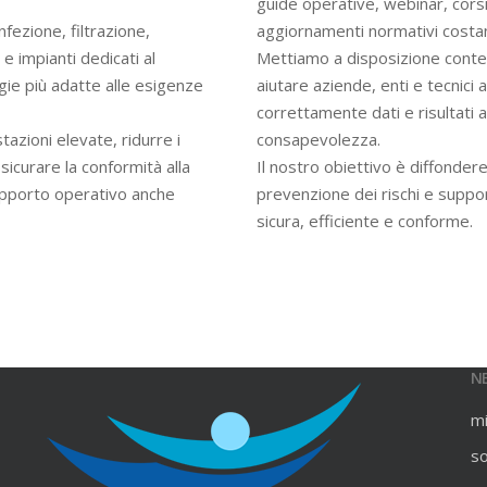
guide operative, webinar, cors
infezione, filtrazione,
aggiornamenti normativi costan
e impianti dedicati al
Mettiamo a disposizione contenu
gie più adatte alle esigenze
aiutare aziende, enti e tecnici
correttamente dati e risultati an
azioni elevate, ridurre i
consapevolezza.
ssicurare la conformità alla
Il nostro obiettivo è diffondere
upporto operativo anche
prevenzione dei rischi e suppo
sicura, efficiente e conforme.
N
m
s