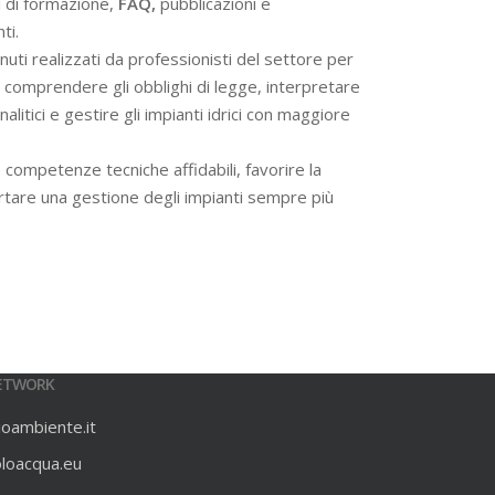
i di formazione,
FAQ,
pubblicazioni e
ti.
ti realizzati da professionisti del settore per
 a comprendere gli obblighi di legge, interpretare
alitici e gestire gli impianti idrici con maggiore
 competenze tecniche affidabili, favorire la
rtare una gestione degli impianti sempre più
ETWORK
ioambiente.it
oloacqua.eu