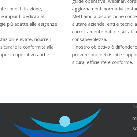
guide operative, webinar, cors
infezione, filtrazione,
aggiornamenti normativi costan
e impianti dedicati al
Mettiamo a disposizione contenu
gie più adatte alle esigenze
aiutare aziende, enti e tecnici
correttamente dati e risultati an
azioni elevate, ridurre i
consapevolezza.
ssicurare la conformità alla
Il nostro obiettivo è diffondere
upporto operativo anche
prevenzione dei rischi e suppo
sicura, efficiente e conforme.
N
m
s