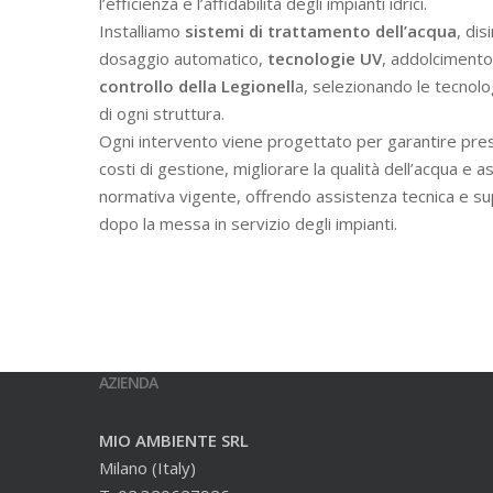
l’efficienza e l’affidabilità degli impianti idrici.
Installiamo
sistemi di trattamento dell’acqua
, dis
dosaggio automatico,
tecnologie UV
, addolcimento 
controllo della Legionell
a, selezionando le tecnolo
di ogni struttura.
Ogni intervento viene progettato per garantire prest
costi di gestione, migliorare la qualità dell’acqua e a
normativa vigente, offrendo assistenza tecnica e s
dopo la messa in servizio degli impianti.
AZIENDA
MIO AMBIENTE SRL
Milano (Italy)