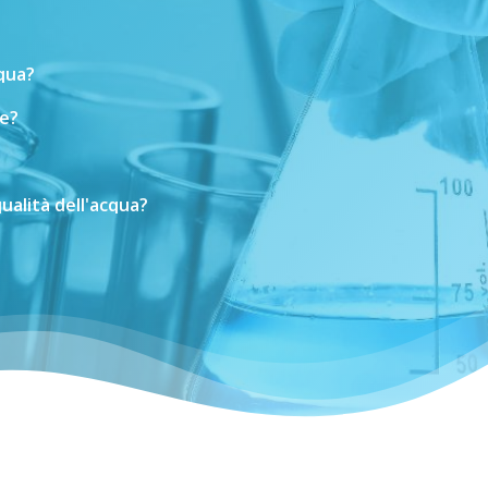
cqua?
e?
ualità
dell'acqua?