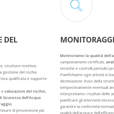
E DEL
MONITORAGGI
Monitoriamo la qualità dell’
campionamenti certificati,
anal
e, strutture ricettive,
tecniche e controlli periodici 
a gestione del rischio
Pianifichiamo ogni attività in ba
ecnica qualificata e supporto
destinazione d’uso della struttur
tempestivamente eventuali an
i e
valutazioni del rischio
,
Interpretiamo i risultati delle 
di Sicurezza dell’Acqua
pianificare gli interventi nece
oraggio
.
garantire la conformità normati
e misure di prevenzione più
qualità dell’acqua e dell’efficie