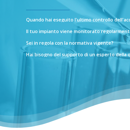
Quando
hai
eseguito
l'ultimo
controllo
dell'a
Il
tuo
impianto
viene
monitorato
regolarment
Sei
in
regola
con
la
normativa
vigente?
Hai
bisogno
del
supporto
di
un
esperto
della
q