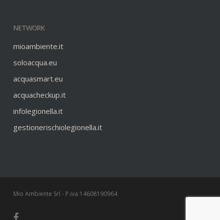
NETWORK
mioambiente.it
soloacqua.eu
acquasmart.eu
acquacheckup.it
infolegionella.it
gestionerischiolegionella.it
Mio Ambiente Srl - P.iva 14608190964
facebook