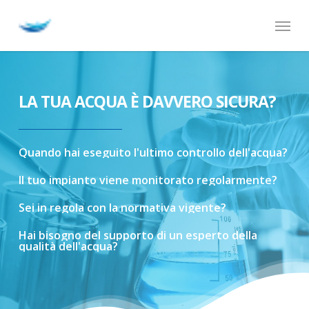
Skip
Menu
to
main
content
LA TUA ACQUA È DAVVERO SICURA?
Quando
hai
eseguito
l'ultimo
controllo
dell'acqua?
Il
tuo
impianto
viene
monitorato
regolarmente?
Sei
in
regola
con
la
normativa
vigente?
Hai
bisogno
del
supporto
di
un
esperto
della
qualità
dell'acqua?