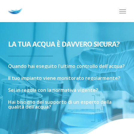
Skip
Menu
to
main
content
LA TUA ACQUA È DAVVERO SICURA?
Quando
hai
eseguito
l'ultimo
controllo
dell'acqua?
Il
tuo
impianto
viene
monitorato
regolarmente?
Sei
in
regola
con
la
normativa
vigente?
Hai
bisogno
del
supporto
di
un
esperto
della
qualità
dell'acqua?