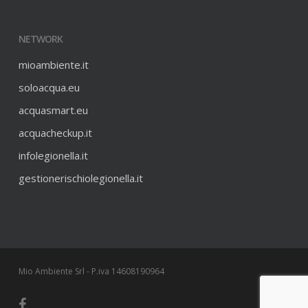
NETWORK
mioambiente.it
soloacqua.eu
acquasmart.eu
acquacheckup.it
infolegionella.it
gestionerischiolegionella.it
Mio Ambiente Srl - P.iva 14608190964
facebook