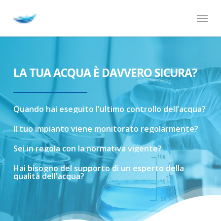
Skip
Menu
to
main
content
LA TUA ACQUA È DAVVERO SICURA?
Quando
hai
eseguito
l'ultimo
controllo
dell'acqua?
Il
tuo
impianto
viene
monitorato
regolarmente?
Sei
in
regola
con
la
normativa
vigente?
Hai
bisogno
del
supporto
di
un
esperto
della
qualità
dell'acqua?