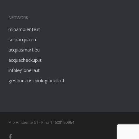
NETWORK
mioambiente.it
soloacqua.eu
acquasmart.eu
acquacheckup.it
infolegionella.it
gestionerischiolegionella.it
Mio Ambiente Srl - P.iva 14608190964
facebook