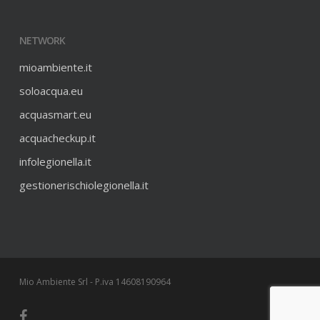
NETWORK
mioambiente.it
soloacqua.eu
acquasmart.eu
acquacheckup.it
infolegionella.it
gestionerischiolegionella.it
Mio Ambiente Srl - P.iva 14608190964
facebook