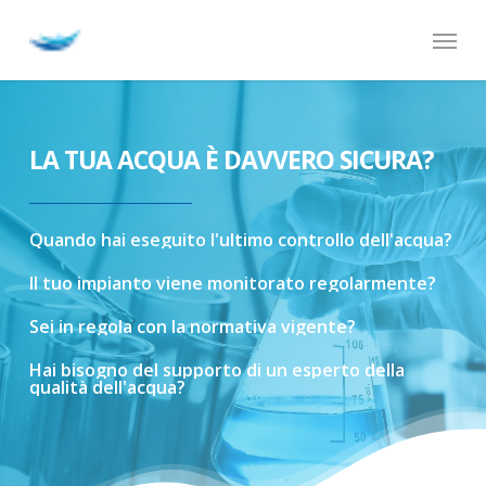
Skip
Menu
to
main
content
LA TUA ACQUA È DAVVERO SICURA?
Quando
hai
eseguito
l'ultimo
controllo
dell'acqua?
Il
tuo
impianto
viene
monitorato
regolarmente?
Sei
in
regola
con
la
normativa
vigente?
Hai
bisogno
del
supporto
di
un
esperto
della
qualità
dell'acqua?