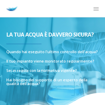
Skip
Menu
to
main
content
LA TUA ACQUA È DAVVERO SICURA?
Quando
hai
eseguito
l'ultimo
controllo
dell'acqua?
Il
tuo
impianto
viene
monitorato
regolarmente?
Sei
in
regola
con
la
normativa
vigente?
Hai
bisogno
del
supporto
di
un
esperto
della
qualità
dell'acqua?