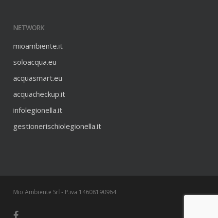
NETWORK
mioambiente.it
soloacqua.eu
acquasmart.eu
acquacheckup.it
infolegionella.it
gestionerischiolegionella.it
Mio Ambiente Srl - P.iva 14608190964
facebook