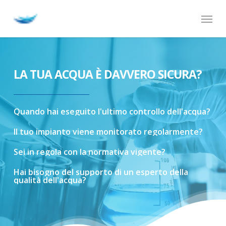
Skip
Menu
to
main
content
LA TUA ACQUA È DAVVERO SICURA?
Quando
hai
eseguito
l'ultimo
controllo
dell'acqua?
Il
tuo
impianto
viene
monitorato
regolarmente?
Sei
in
regola
con
la
normativa
vigente?
Hai
bisogno
del
supporto
di
un
esperto
della
qualità
dell'acqua?