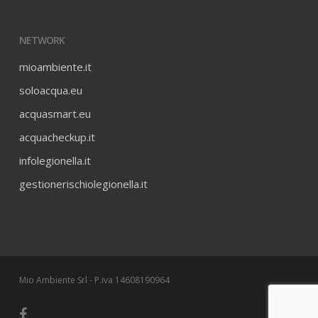
NETWORK
mioambiente.it
soloacqua.eu
acquasmart.eu
acquacheckup.it
infolegionella.it
gestionerischiolegionella.it
Mio Ambiente Srl - P.iva 14608190964
facebook