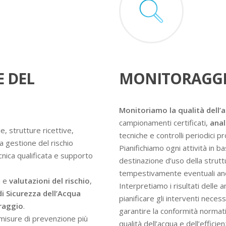
E DEL
MONITORAGGI
Monitoriamo la qualità dell’
campionamenti certificati,
anal
e, strutture ricettive,
tecniche e controlli periodici 
a gestione del rischio
Pianifichiamo ogni attività in ba
ecnica qualificata e supporto
destinazione d’uso della struttur
tempestivamente eventuali an
i e
valutazioni del rischio
,
Interpretiamo i risultati delle 
di Sicurezza dell’Acqua
pianificare gli interventi nece
oraggio
.
garantire la conformità normati
e misure di prevenzione più
qualità dell’acqua e dell’efficie