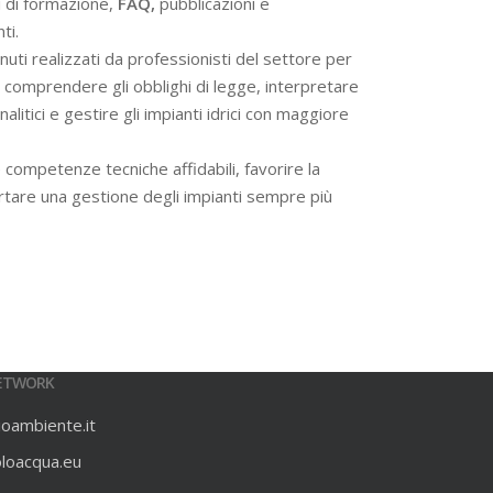
i di formazione,
FAQ,
pubblicazioni e
ti.
ti realizzati da professionisti del settore per
 a comprendere gli obblighi di legge, interpretare
alitici e gestire gli impianti idrici con maggiore
 competenze tecniche affidabili, favorire la
rtare una gestione degli impianti sempre più
ETWORK
ioambiente.it
oloacqua.eu