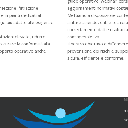
guide operative, webinar, cors
infezione, filtrazione,
aggiornamenti normativi costan
e impianti dedicati al
Mettiamo a disposizione contenu
gie più adatte alle esigenze
aiutare aziende, enti e tecnici
correttamente dati e risultati an
azioni elevate, ridurre i
consapevolezza.
ssicurare la conformità alla
Il nostro obiettivo è diffondere
upporto operativo anche
prevenzione dei rischi e suppo
sicura, efficiente e conforme.
N
m
s