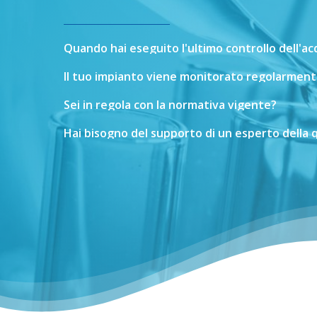
Quando
hai
eseguito
l'ultimo
controllo
dell'a
Il
tuo
impianto
viene
monitorato
regolarment
Sei
in
regola
con
la
normativa
vigente?
Hai
bisogno
del
supporto
di
un
esperto
della
q