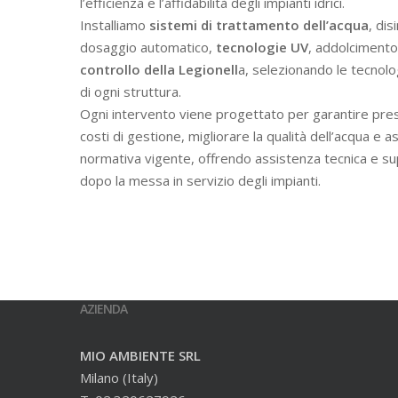
l’efficienza e l’affidabilità degli impianti idrici.
Installiamo
sistemi di trattamento dell’acqua
, dis
dosaggio automatico,
tecnologie UV
, addolcimento 
controllo della Legionell
a, selezionando le tecnolo
di ogni struttura.
Ogni intervento viene progettato per garantire prest
costi di gestione, migliorare la qualità dell’acqua e a
normativa vigente, offrendo assistenza tecnica e s
dopo la messa in servizio degli impianti.
AZIENDA
MIO AMBIENTE SRL
Milano (Italy)