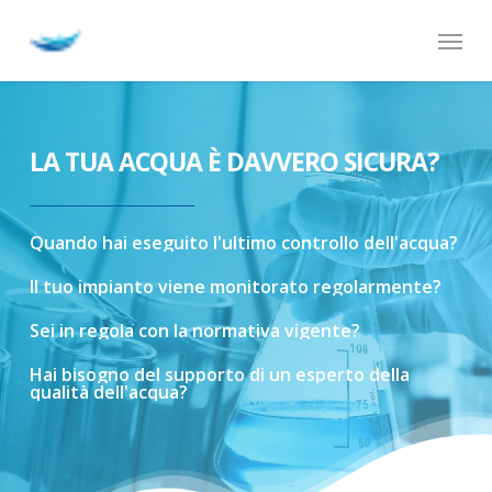
Skip
Menu
to
main
content
LA TUA ACQUA È DAVVERO SICURA?
Quando
hai
eseguito
l'ultimo
controllo
dell'acqua?
Il
tuo
impianto
viene
monitorato
regolarmente?
Sei
in
regola
con
la
normativa
vigente?
Hai
bisogno
del
supporto
di
un
esperto
della
qualità
dell'acqua?