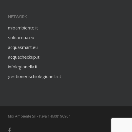
NETWORK
mioambiente.it
soloacqua.eu
acquasmart.eu
acquacheckup.it
infolegionella.it
gestionerischiolegionella.it
Mio Ambiente Srl - P.iva 14608190964
facebook