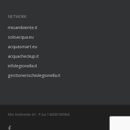
NETWORK
mioambiente.it
soloacqua.eu
acquasmart.eu
acquacheckup.it
infolegionella.it
gestionerischiolegionella.it
Mio Ambiente Srl - P.iva 14608190964
facebook