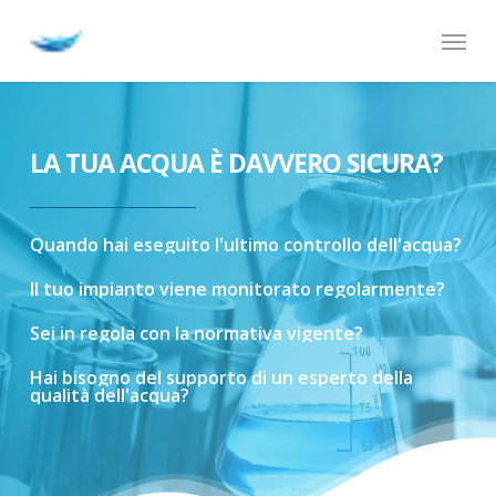
Skip
Menu
to
main
content
LA TUA ACQUA È DAVVERO SICURA?
Quando
hai
eseguito
l'ultimo
controllo
dell'acqua?
Il
tuo
impianto
viene
monitorato
regolarmente?
Sei
in
regola
con
la
normativa
vigente?
Hai
bisogno
del
supporto
di
un
esperto
della
qualità
dell'acqua?