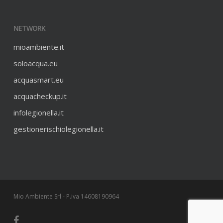
NETWORK
mioambiente.it
soloacqua.eu
acquasmart.eu
acquacheckup.it
infolegionella.it
gestionerischiolegionella.it
Mio Ambiente Srl - P.iva 14608190964
facebook