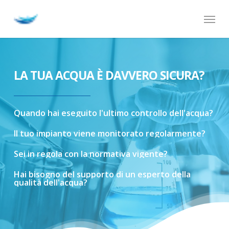
Skip
Menu
to
main
content
LA TUA ACQUA È DAVVERO SICURA?
Quando
hai
eseguito
l'ultimo
controllo
dell'acqua?
Il
tuo
impianto
viene
monitorato
regolarmente?
Sei
in
regola
con
la
normativa
vigente?
Hai
bisogno
del
supporto
di
un
esperto
della
qualità
dell'acqua?