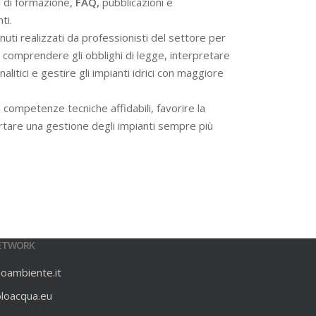
i di formazione,
FAQ,
pubblicazioni e
ti.
ti realizzati da professionisti del settore per
 a comprendere gli obblighi di legge, interpretare
alitici e gestire gli impianti idrici con maggiore
 competenze tecniche affidabili, favorire la
rtare una gestione degli impianti sempre più
ETWORK
ioambiente.it
oloacqua.eu