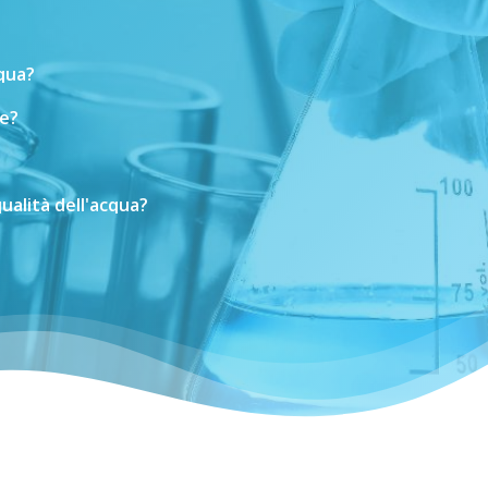
cqua?
e?
ualità
dell'acqua?