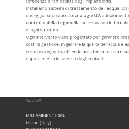
l’efficienza e l’affidabilità degli impianti idrici.
Installiamo
sistemi di trattamento dell’acqua
, dis
dosaggio automatico,
tecnologie UV
, addolcimento 
controllo della Legionell
a, selezionando le tecnolo
di ogni struttura.
Ogni intervento viene progettato per garantire prest
costi di gestione, migliorare la qualità dell’acqua e a
normativa vigente, offrendo assistenza tecnica e s
dopo la messa in servizio degli impianti.
AZIENDA
MIO AMBIENTE SRL
Milano (Italy)