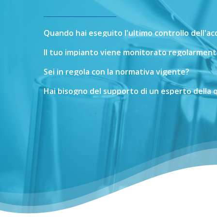
Quando
hai
eseguito
l'ultimo
controllo
dell'a
Il
tuo
impianto
viene
monitorato
regolarment
Sei
in
regola
con
la
normativa
vigente?
Hai
bisogno
del
supporto
di
un
esperto
della
q