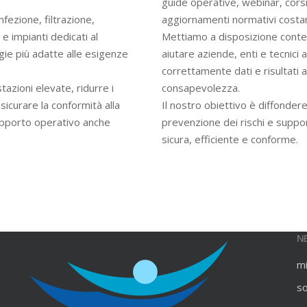
guide operative, webinar, cors
infezione, filtrazione,
aggiornamenti normativi costan
e impianti dedicati al
Mettiamo a disposizione contenu
gie più adatte alle esigenze
aiutare aziende, enti e tecnici
correttamente dati e risultati an
azioni elevate, ridurre i
consapevolezza.
ssicurare la conformità alla
Il nostro obiettivo è diffondere
upporto operativo anche
prevenzione dei rischi e suppo
sicura, efficiente e conforme.
N
m
s