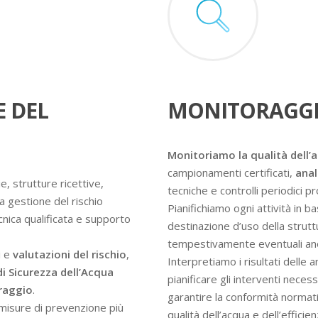
E DEL
MONITORAGGI
Monitoriamo la qualità dell’
campionamenti certificati,
anal
e, strutture ricettive,
tecniche e controlli periodici 
a gestione del rischio
Pianifichiamo ogni attività in ba
ecnica qualificata e supporto
destinazione d’uso della struttur
tempestivamente eventuali an
i e
valutazioni del rischio
,
Interpretiamo i risultati delle 
di Sicurezza dell’Acqua
pianificare gli interventi nece
oraggio
.
garantire la conformità normati
e misure di prevenzione più
qualità dell’acqua e dell’efficie