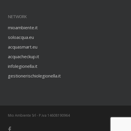
NETWORK
mioambiente.it
soloacqua.eu
acquasmart.eu
acquacheckup.it
infolegionella.it
gestionerischiolegionella.it
Mio Ambiente Srl - P.iva 14608190964
facebook