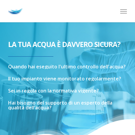
Skip
Menu
to
main
content
LA TUA ACQUA È DAVVERO SICURA?
Quando
hai
eseguito
l'ultimo
controllo
dell'acqua?
Il
tuo
impianto
viene
monitorato
regolarmente?
Sei
in
regola
con
la
normativa
vigente?
Hai
bisogno
del
supporto
di
un
esperto
della
qualità
dell'acqua?