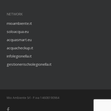
NETWORK
mioambiente.it
soloacqua.eu
acquasmart.eu
acquacheckup.it
infolegionella.it
gestionerischiolegionella.it
Mio Ambiente Srl - P.iva 14608190964
facebook