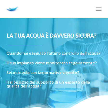
Skip
Menu
to
main
content
LA TUA ACQUA È DAVVERO SICURA?
Quando
hai
eseguito
l'ultimo
controllo
dell'acqua?
Il
tuo
impianto
viene
monitorato
regolarmente?
Sei
in
regola
con
la
normativa
vigente?
Hai
bisogno
del
supporto
di
un
esperto
della
qualità
dell'acqua?