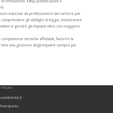
i di formazione,
FAQ,
pubblicazioni e
ti.
ti realizzati da professionisti del settore per
 a comprendere gli obblighi di legge, interpretare
alitici e gestire gli impianti idrici con maggiore
 competenze tecniche affidabili, favorire la
rtare una gestione degli impianti sempre più
ETWORK
ioambiente.it
oloacqua.eu