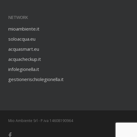
NETWORK
mioambiente.it
soloacqua.eu
acquasmart.eu
acquacheckup.it
infolegionella.it
gestionerischiolegionella.it
Mio Ambiente Srl - P.iva 14608190964
facebook