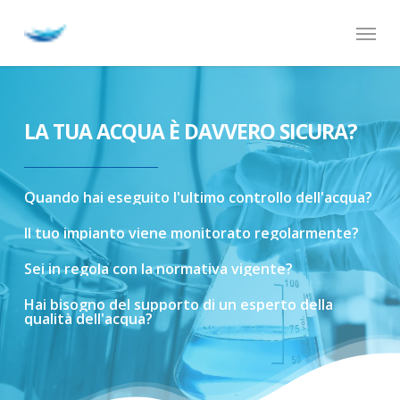
Skip
Menu
to
main
content
LA TUA ACQUA È DAVVERO SICURA?
Quando
hai
eseguito
l'ultimo
controllo
dell'acqua?
Il
tuo
impianto
viene
monitorato
regolarmente?
Sei
in
regola
con
la
normativa
vigente?
Hai
bisogno
del
supporto
di
un
esperto
della
qualità
dell'acqua?