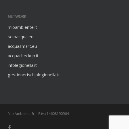
NETWORK
mioambiente.it
soloacqua.eu
acquasmart.eu
acquacheckup.it
infolegionella.it
gestionerischiolegionella.it
Mio Ambiente Srl - P.iva 14608190964
facebook