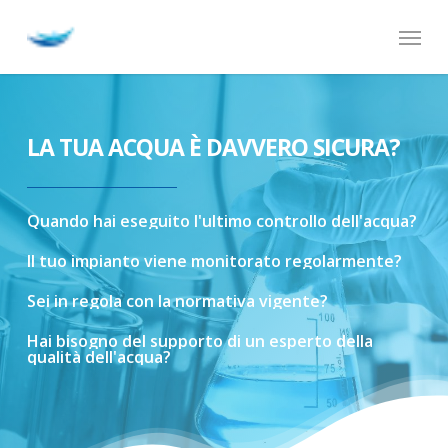
Skip
Menu
to
main
content
LA TUA ACQUA È DAVVERO SICURA?
Quando
hai
eseguito
l'ultimo
controllo
dell'acqua?
Il
tuo
impianto
viene
monitorato
regolarmente?
Sei
in
regola
con
la
normativa
vigente?
Hai
bisogno
del
supporto
di
un
esperto
della
qualità
dell'acqua?