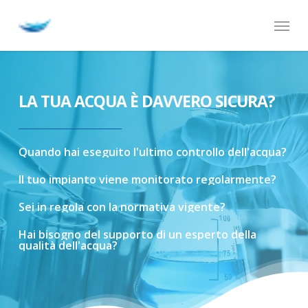
Skip
Menu
to
main
content
LA TUA ACQUA È DAVVERO SICURA?
Quando
hai
eseguito
l'ultimo
controllo
dell'acqua?
Il
tuo
impianto
viene
monitorato
regolarmente?
Sei
in
regola
con
la
normativa
vigente?
Hai
bisogno
del
supporto
di
un
esperto
della
qualità
dell'acqua?