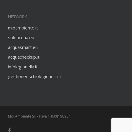
NETWORK
mioambiente.it
soloacqua.eu
acquasmart.eu
acquacheckup.it
infolegionella.it
gestionerischiolegionella.it
Mio Ambiente Srl - P.iva 14608190964
facebook