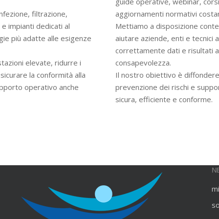
guide operative, webinar, cors
infezione, filtrazione,
aggiornamenti normativi costan
e impianti dedicati al
Mettiamo a disposizione contenu
gie più adatte alle esigenze
aiutare aziende, enti e tecnici
correttamente dati e risultati an
azioni elevate, ridurre i
consapevolezza.
ssicurare la conformità alla
Il nostro obiettivo è diffondere
upporto operativo anche
prevenzione dei rischi e suppo
sicura, efficiente e conforme.
N
m
s