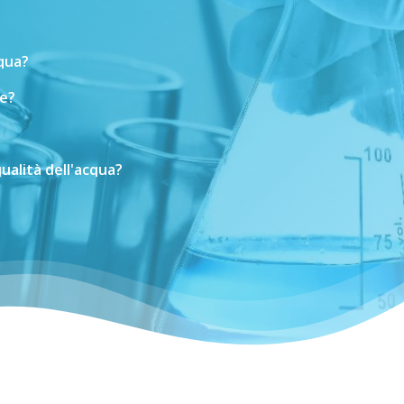
cqua?
e?
ualità
dell'acqua?