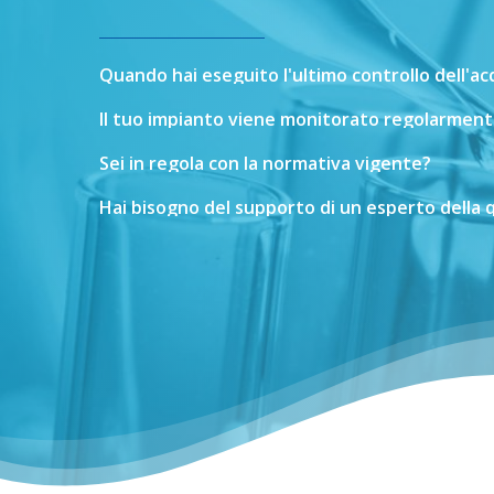
Quando
hai
eseguito
l'ultimo
controllo
dell'a
Il
tuo
impianto
viene
monitorato
regolarment
Sei
in
regola
con
la
normativa
vigente?
Hai
bisogno
del
supporto
di
un
esperto
della
q