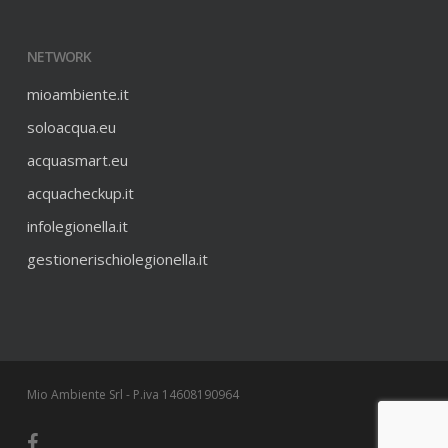
NETWORK
mioambiente.it
soloacqua.eu
acquasmart.eu
acquacheckup.it
infolegionella.it
gestionerischiolegionella.it
Mio Ambiente Srl - P.iva 14608190964
facebook