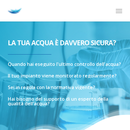
Skip
Menu
to
main
content
LA TUA ACQUA È DAVVERO SICURA?
Quando
hai
eseguito
l'ultimo
controllo
dell'acqua?
Il
tuo
impianto
viene
monitorato
regolarmente?
Sei
in
regola
con
la
normativa
vigente?
Hai
bisogno
del
supporto
di
un
esperto
della
qualità
dell'acqua?