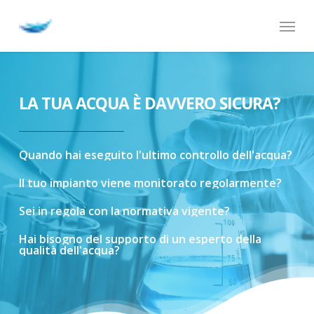
Skip
Menu
to
main
content
LA TUA ACQUA È DAVVERO SICURA?
Quando
hai
eseguito
l'ultimo
controllo
dell'acqua?
Il
tuo
impianto
viene
monitorato
regolarmente?
Sei
in
regola
con
la
normativa
vigente?
Hai
bisogno
del
supporto
di
un
esperto
della
qualità
dell'acqua?