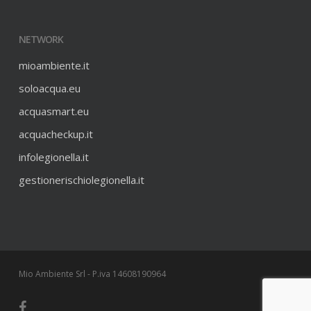
NETWORK
mioambiente.it
soloacqua.eu
acquasmart.eu
acquacheckup.it
infolegionella.it
gestionerischiolegionella.it
Mio Ambiente Srl - P.iva 14608190964
facebook