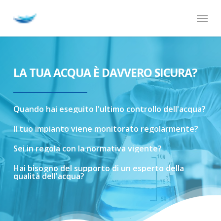
Skip
Menu
to
main
content
LA TUA ACQUA È DAVVERO SICURA?
Quando
hai
eseguito
l'ultimo
controllo
dell'acqua?
Il
tuo
impianto
viene
monitorato
regolarmente?
Sei
in
regola
con
la
normativa
vigente?
Hai
bisogno
del
supporto
di
un
esperto
della
qualità
dell'acqua?