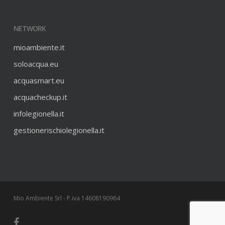
NETWORK
mioambiente.it
soloacqua.eu
acquasmart.eu
acquacheckup.it
infolegionella.it
gestionerischiolegionella.it
Mio Ambiente Srl - P.iva 14608190964
facebook