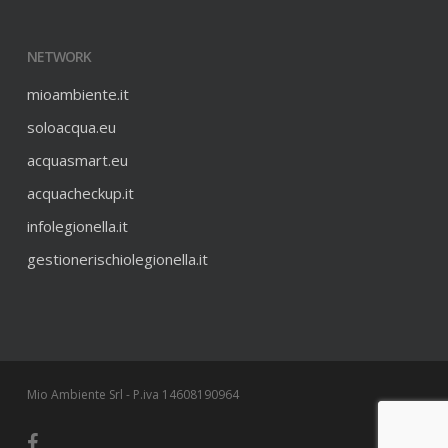
NETWORK
mioambiente.it
soloacqua.eu
acquasmart.eu
acquacheckup.it
infolegionella.it
gestionerischiolegionella.it
Mio Ambiente Srl - P.iva 14608190964
facebook