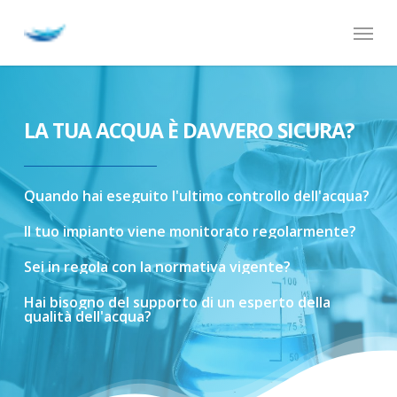
Skip
Menu
to
main
content
LA TUA ACQUA È DAVVERO SICURA?
Quando
hai
eseguito
l'ultimo
controllo
dell'acqua?
Il
tuo
impianto
viene
monitorato
regolarmente?
Sei
in
regola
con
la
normativa
vigente?
Hai
bisogno
del
supporto
di
un
esperto
della
qualità
dell'acqua?