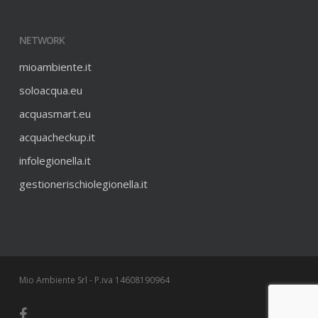
NETWORK
mioambiente.it
soloacqua.eu
acquasmart.eu
acquacheckup.it
infolegionella.it
gestionerischiolegionella.it
Mio Ambiente Srl - P.iva 14608190964
facebook