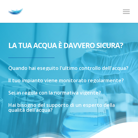
Skip
Menu
to
main
content
LA TUA ACQUA È DAVVERO SICURA?
Quando
hai
eseguito
l'ultimo
controllo
dell'acqua?
Il
tuo
impianto
viene
monitorato
regolarmente?
Sei
in
regola
con
la
normativa
vigente?
Hai
bisogno
del
supporto
di
un
esperto
della
qualità
dell'acqua?