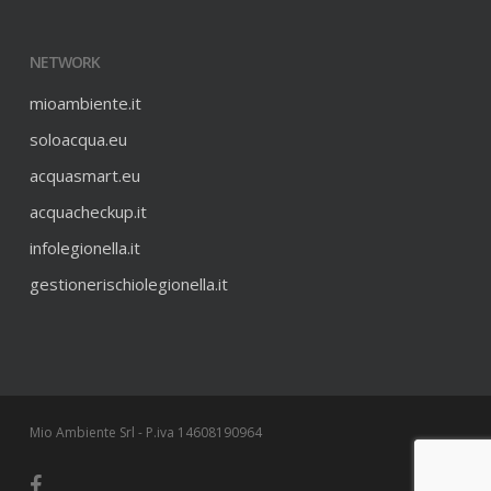
NETWORK
mioambiente.it
soloacqua.eu
acquasmart.eu
acquacheckup.it
infolegionella.it
gestionerischiolegionella.it
Mio Ambiente Srl - P.iva 14608190964
facebook