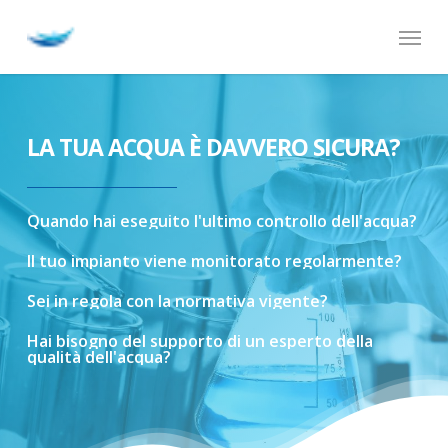
Skip
Menu
to
main
content
LA TUA ACQUA È DAVVERO SICURA?
Quando
hai
eseguito
l'ultimo
controllo
dell'acqua?
Il
tuo
impianto
viene
monitorato
regolarmente?
Sei
in
regola
con
la
normativa
vigente?
Hai
bisogno
del
supporto
di
un
esperto
della
qualità
dell'acqua?