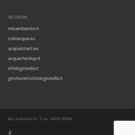
NETWORK
mioambiente.it
soloacqua.eu
acquasmart.eu
acquacheckup.it
infolegionella.it
gestionerischiolegionella.it
Mio Ambiente Srl - P.iva 14608190964
facebook