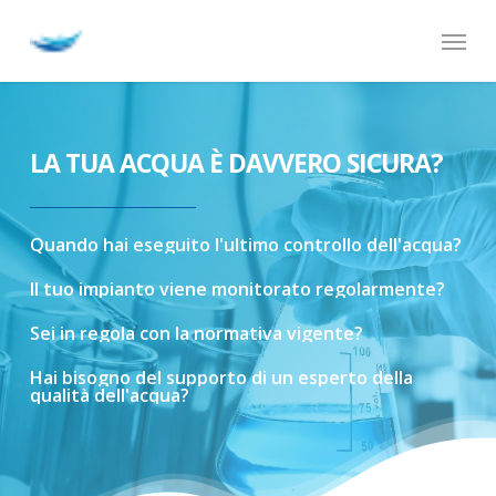
Skip
Menu
to
main
content
LA TUA ACQUA È DAVVERO SICURA?
Quando
hai
eseguito
l'ultimo
controllo
dell'acqua?
Il
tuo
impianto
viene
monitorato
regolarmente?
Sei
in
regola
con
la
normativa
vigente?
Hai
bisogno
del
supporto
di
un
esperto
della
qualità
dell'acqua?