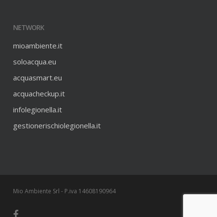
NETWORK
mioambiente.it
soloacqua.eu
acquasmart.eu
acquacheckup.it
infolegionella.it
gestionerischiolegionella.it
Mio Ambiente Srl - P.iva 14608190964
facebook