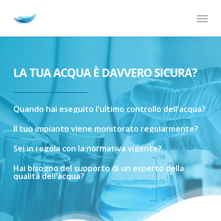
Skip
Menu
to
main
content
LA TUA ACQUA È DAVVERO SICURA?
Quando
hai
eseguito
l'ultimo
controllo
dell'acqua?
Il
tuo
impianto
viene
monitorato
regolarmente?
Sei
in
regola
con
la
normativa
vigente?
Hai
bisogno
del
supporto
di
un
esperto
della
qualità
dell'acqua?