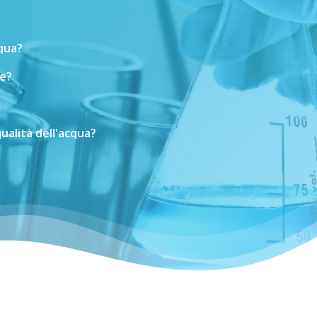
cqua?
e?
ualità
dell'acqua?