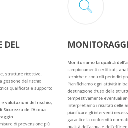
E DEL
MONITORAGGI
Monitoriamo la qualità dell’
campionamenti certificati,
anal
e, strutture ricettive,
tecniche e controlli periodici 
a gestione del rischio
Pianifichiamo ogni attività in ba
ecnica qualificata e supporto
destinazione d’uso della struttur
tempestivamente eventuali an
i e
valutazioni del rischio
,
Interpretiamo i risultati delle 
di Sicurezza dell’Acqua
pianificare gli interventi nece
oraggio
.
garantire la conformità normati
e misure di prevenzione più
qualità dell’acqua e dell’efficie