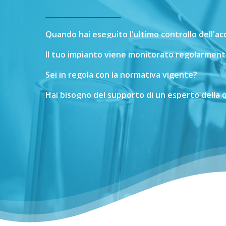
Quando
hai
eseguito
l'ultimo
controllo
dell'a
Il
tuo
impianto
viene
monitorato
regolarment
Sei
in
regola
con
la
normativa
vigente?
Hai
bisogno
del
supporto
di
un
esperto
della
q