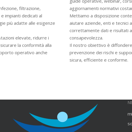
guide operative, webinar, cors
infezione, filtrazione,
aggiornamenti normativi costan
e impianti dedicati al
Mettiamo a disposizione contenu
gie più adatte alle esigenze
aiutare aziende, enti e tecnici
correttamente dati e risultati an
azioni elevate, ridurre i
consapevolezza.
ssicurare la conformità alla
Il nostro obiettivo è diffondere
upporto operativo anche
prevenzione dei rischi e suppo
sicura, efficiente e conforme.
N
m
s