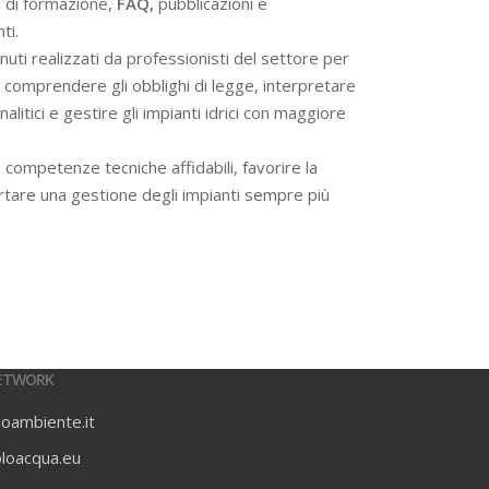
i di formazione,
FAQ,
pubblicazioni e
ti.
ti realizzati da professionisti del settore per
 a comprendere gli obblighi di legge, interpretare
alitici e gestire gli impianti idrici con maggiore
 competenze tecniche affidabili, favorire la
rtare una gestione degli impianti sempre più
ETWORK
ioambiente.it
oloacqua.eu