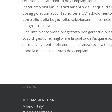
l’efficienza e l’affidabilità degli impianti idrici.
Installiamo
sistemi di trattamento dell’acqua
, dis
dosaggio automatico,
tecnologie UV
, addolcimento 
controllo della Legionell
a, selezionando le tecnolo
di ogni struttura.
Ogni intervento viene progettato per garantire prest
costi di gestione, migliorare la qualità dell’acqua e a
normativa vigente, offrendo assistenza tecnica e s
dopo la messa in servizio degli impianti.
AZIENDA
MIO AMBIENTE SRL
Milano (Italy)