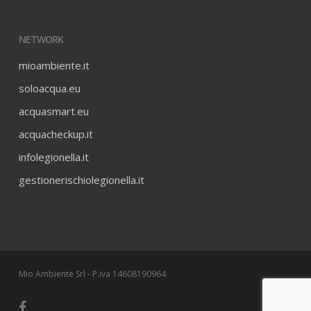
NETWORK
mioambiente.it
soloacqua.eu
acquasmart.eu
acquacheckup.it
infolegionella.it
gestionerischiolegionella.it
Mio Ambiente Srl - P.iva 14608190964
facebook