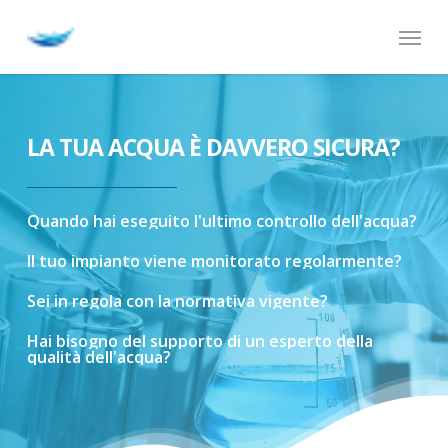
Skip
Menu
to
main
content
LA TUA ACQUA È DAVVERO SICURA?
Quando
hai
eseguito
l'ultimo
controllo
dell'acqua?
Il
tuo
impianto
viene
monitorato
regolarmente?
Sei
in
regola
con
la
normativa
vigente?
Hai
bisogno
del
supporto
di
un
esperto
della
qualità
dell'acqua?