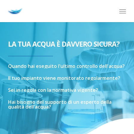
Skip
Menu
to
main
content
LA TUA ACQUA È DAVVERO SICURA?
Quando
hai
eseguito
l'ultimo
controllo
dell'acqua?
Il
tuo
impianto
viene
monitorato
regolarmente?
Sei
in
regola
con
la
normativa
vigente?
Hai
bisogno
del
supporto
di
un
esperto
della
qualità
dell'acqua?