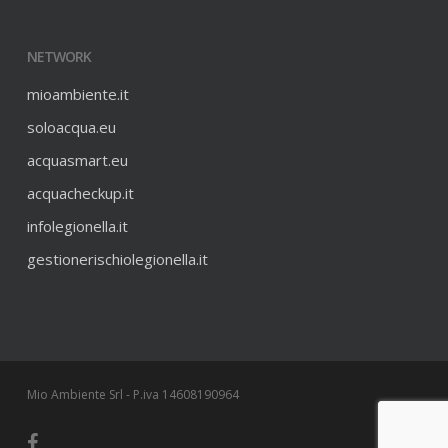
NETWORK
mioambiente.it
soloacqua.eu
acquasmart.eu
acquacheckup.it
infolegionella.it
gestionerischiolegionella.it
Mio Ambiente Srl - P.iva 14608190964
facebook